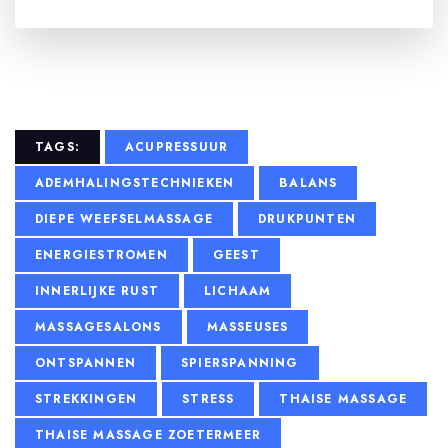
TAGS:
ACUPRESSUUR
ADEMHALINGSTECHNIEKEN
BALANS
DIEPE WEEFSELMASSAGE
DRUKPUNTEN
ENERGIESTROMEN
GEEST
INNERLIJKE RUST
LICHAAM
MASSAGESALONS
MASSEUSES
ONTSPANNEN
SPIERSPANNING
STREKKINGEN
STRESS
THAISE MASSAGE
THAISE MASSAGE ZOETERMEER