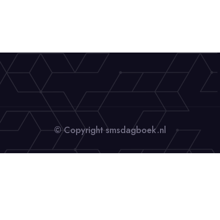
© Copyright smsdagboek.nl