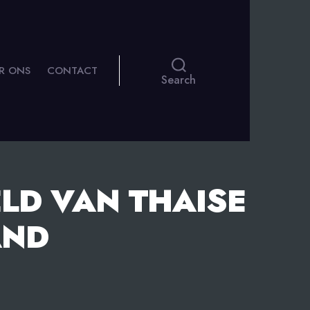
R ONS
CONTACT
Search
LD VAN THAISE
AND