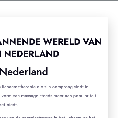
ANNENDE WERELD VAN
N NEDERLAND
 Nederland
ichaamstherapie die zijn oorsprong vindt in
le vorm van massage steeds meer aan populariteit
et biedt.
eren van de energiestromen in het lichaam en het