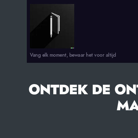
smsdagboek.nl
Vang elk moment, bewaar het voor altijd
ONTDEK DE ON
MA