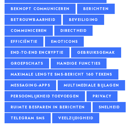
BEKNOPT COMMUNICEREN
BERICHTEN
BETROUWBAARHEID
BEVEILIGING
COMMUNICEREN
DIRECTHEID
EFFICIËNTIE
EMOTICONS
END-TO-END ENCRYPTIE
GEBRUIKSGEMAK
GROEPSCHATS
HANDIGE FUNCTIES
MAXIMALE LENGTE SMS-BERICHT 160 TEKENS
MESSAGING-APPS
MULTIMEDIALE BIJLAGEN
PERSOONLIJKHEID TOEVOEGEN
PRIVACY
RUIMTE BESPAREN IN BERICHTEN
SNELHEID
TELEGRAM SMS
VEELZIJDIGHEID