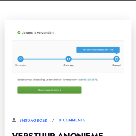
8 MEI, 2026
0 COMMENTS
SMSDAGBOEK
VERSTUUR ANONIEME