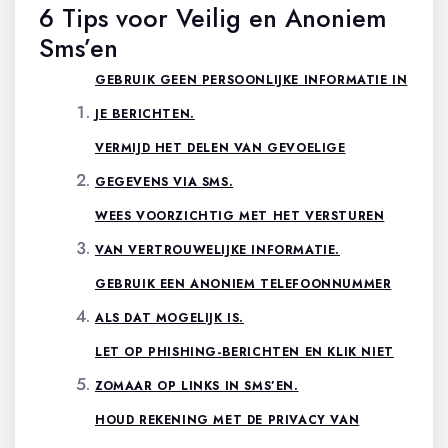
6 Tips voor Veilig en Anoniem
Sms’en
GEBRUIK GEEN PERSOONLIJKE INFORMATIE IN
JE BERICHTEN.
VERMIJD HET DELEN VAN GEVOELIGE
GEGEVENS VIA SMS.
WEES VOORZICHTIG MET HET VERSTUREN
VAN VERTROUWELIJKE INFORMATIE.
GEBRUIK EEN ANONIEM TELEFOONNUMMER
ALS DAT MOGELIJK IS.
LET OP PHISHING-BERICHTEN EN KLIK NIET
ZOMAAR OP LINKS IN SMS’EN.
HOUD REKENING MET DE PRIVACY VAN