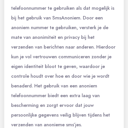
telefoonnummer te gebruiken als dat mogelijk is
bij het gebruik van SmsAnoniem. Door een
anoniem nummer te gebruiken, versterk je de
mate van anonimiteit en privacy bij het
verzenden van berichten naar anderen. Hierdoor
kun je vol vertrouwen communiceren zonder je
eigen identiteit bloot te geven, waardoor je
controle houdt over hoe en door wie je wordt
benaderd. Het gebruik van een anoniem
telefoonnummer biedt een extra laag van
bescherming en zorgt ervoor dat jouw
persoonlijke gegevens veilig blijven tijdens het
verzenden van anonieme sms’jes.