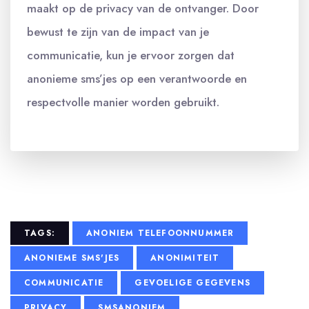
maakt op de privacy van de ontvanger. Door
bewust te zijn van de impact van je
communicatie, kun je ervoor zorgen dat
anonieme sms’jes op een verantwoorde en
respectvolle manier worden gebruikt.
TAGS:
ANONIEM TELEFOONNUMMER
ANONIEME SMS'JES
ANONIMITEIT
COMMUNICATIE
GEVOELIGE GEGEVENS
PRIVACY
SMSANONIEM