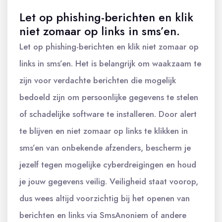
Let op phishing-berichten en klik
niet zomaar op links in sms’en.
Let op phishing-berichten en klik niet zomaar op
links in sms’en. Het is belangrijk om waakzaam te
zijn voor verdachte berichten die mogelijk
bedoeld zijn om persoonlijke gegevens te stelen
of schadelijke software te installeren. Door alert
te blijven en niet zomaar op links te klikken in
sms’en van onbekende afzenders, bescherm je
jezelf tegen mogelijke cyberdreigingen en houd
je jouw gegevens veilig. Veiligheid staat voorop,
dus wees altijd voorzichtig bij het openen van
berichten en links via SmsAnoniem of andere