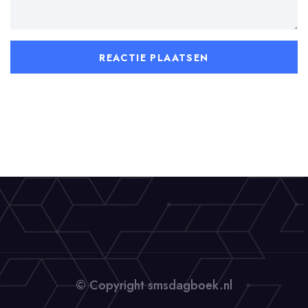
© Copyright smsdagboek.nl