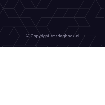
© Copyright smsdagboek.nl