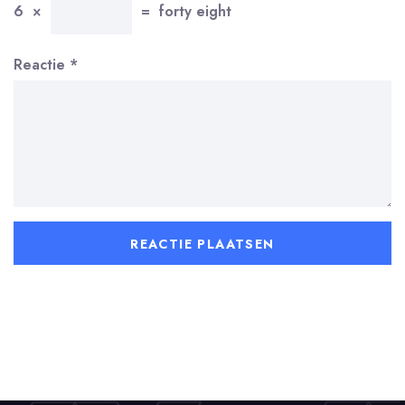
6
×
=
forty eight
Reactie
*