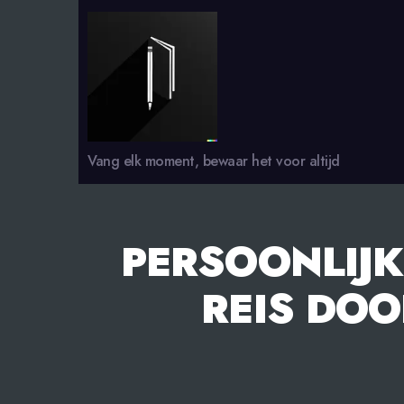
smsdagboek.nl
Vang elk moment, bewaar het voor altijd
PERSOONLIJK
REIS DOO