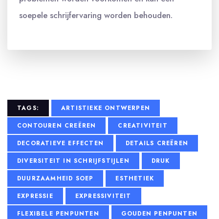
soepele schrijfervaring worden behouden.
TAGS:
ARTISTIEKE ONTWERPEN
CONTOUREN CREËREN
CREATIVITEIT
DECORATIEVE EFFECTEN
DETAILS CREËREN
DIVERSITEIT IN SCHRIJFSTIJLEN
DRUK
DUURZAAMHEID SOEP
ESTHETIEK
EXPRESSIE
EXPRESSIVITEIT
FLEXIBELE PENPUNTEN
GOUDEN PENPUNTEN