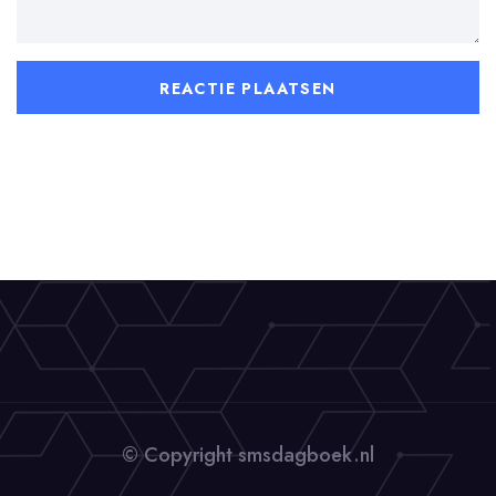
© Copyright smsdagboek.nl