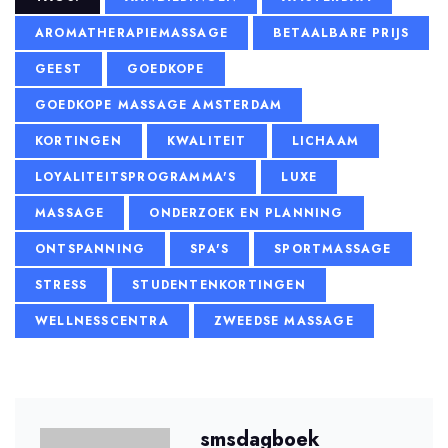
AROMATHERAPIEMASSAGE
BETAALBARE PRIJS
GEEST
GOEDKOPE
GOEDKOPE MASSAGE AMSTERDAM
KORTINGEN
KWALITEIT
LICHAAM
LOYALITEITSPROGRAMMA'S
LUXE
MASSAGE
ONDERZOEK EN PLANNING
ONTSPANNING
SPA'S
SPORTMASSAGE
STRESS
STUDENTENKORTINGEN
WELLNESSCENTRA
ZWEEDSE MASSAGE
smsdagboek