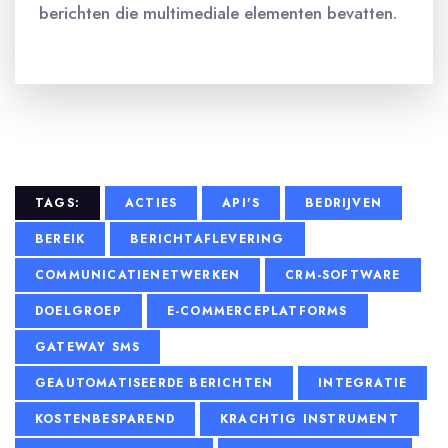
berichten die multimediale elementen bevatten.
TAGS:
ACTIES
API'S
BEDRIJVEN
BEREIK
BERICHTAFLEVERING
COMMUNICATIENETWERKEN
CRM-SOFTWARE
DOELGROEP
E-COMMERCEPLATFORMS
GATEWAY SMS
GEAUTOMATISEERDE BERICHTEN
INTEGRATIE
KOSTENBESPAREND
KRACHTIG INSTRUMENT