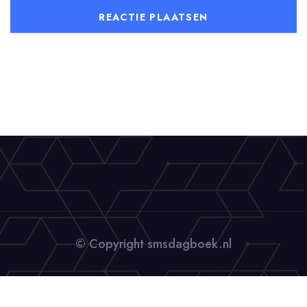
© Copyright smsdagboek.nl