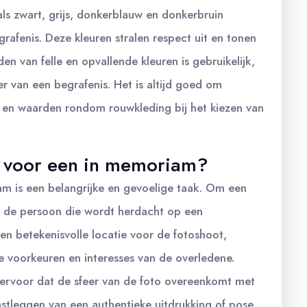
als zwart, grijs, donkerblauw en donkerbruin
afenis. Deze kleuren stralen respect uit en tonen
 van felle en opvallende kleuren is gebruikelijk,
r van een begrafenis. Het is altijd goed om
 en waarden rondom rouwkleding bij het kiezen van
n voor een in memoriam?
m is een belangrijke en gevoelige taak. Om een
m de persoon die wordt herdacht op een
 en betekenisvolle locatie voor de fotoshoot,
e voorkeuren en interesses van de overledene.
g ervoor dat de sfeer van de foto overeenkomt met
astleggen van een authentieke uitdrukking of pose