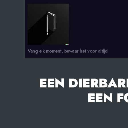
smsdagboek.nl
Vang elk moment, bewaar het voor altijd
EEN DIERBAR
EEN F