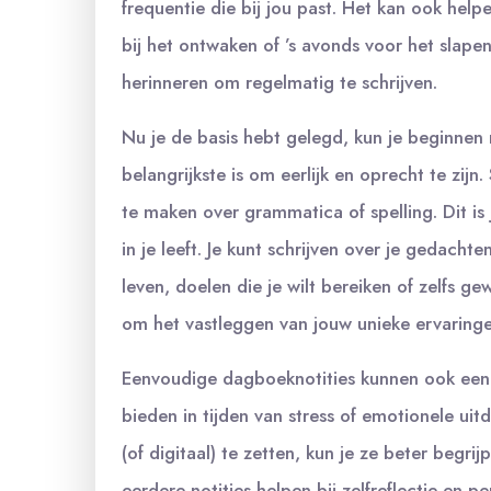
frequentie die bij jou past. Het kan ook helpe
bij het ontwaken of ’s avonds voor het slape
herinneren om regelmatig te schrijven.
Nu je de basis hebt gelegd, kun je beginnen 
belangrijkste is om eerlijk en oprecht te zijn
te maken over grammatica of spelling. Dit is 
in je leeft. Je kunt schrijven over je gedacht
leven, doelen die je wilt bereiken of zelfs g
om het vastleggen van jouw unieke ervaringe
Eenvoudige dagboeknotities kunnen ook een t
bieden in tijden van stress of emotionele ui
(of digitaal) te zetten, kun je ze beter begr
eerdere notities helpen bij zelfreflectie en pe