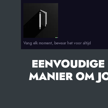
smsdagboek.nl
Vang elk moment, bewaar het voor altijd
EENVOUDIGE 
MANIER OM J