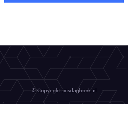
© Copyright smsdagboek.nl