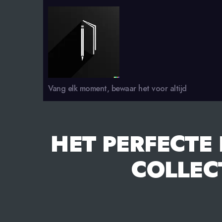
smsdagboek.nl
Vang elk moment, bewaar het voor altijd
HET PERFECTE
COLLEC