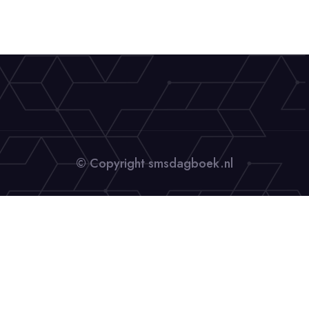
© Copyright smsdagboek.nl