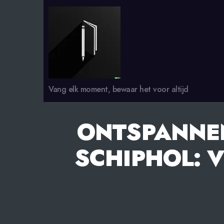
smsdagboek.nl
Vang elk moment, bewaar het voor altijd
ONTSPANNEN
SCHIPHOL: 