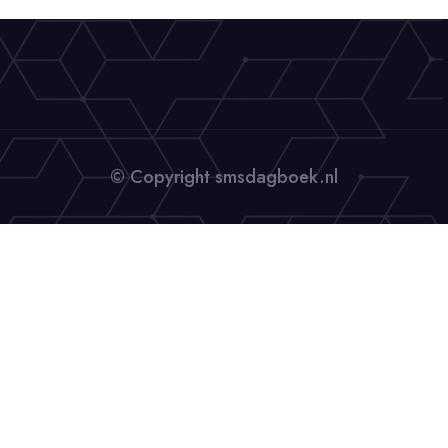
© Copyright smsdagboek.nl