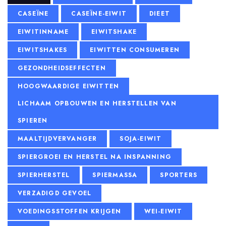
CASEÏNE
CASEÏNE-EIWIT
DIEET
EIWITINNAME
EIWITSHAKE
EIWITSHAKES
EIWITTEN CONSUMEREN
GEZONDHEIDSEFFECTEN
HOOGWAARDIGE EIWITTEN
LICHAAM OPBOUWEN EN HERSTELLEN VAN
SPIEREN
MAALTIJDVERVANGER
SOJA-EIWIT
SPIERGROEI EN HERSTEL NA INSPANNING
SPIERHERSTEL
SPIERMASSA
SPORTERS
VERZADIGD GEVOEL
VOEDINGSSTOFFEN KRIJGEN
WEI-EIWIT