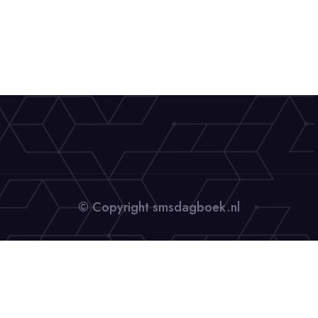
© Copyright smsdagboek.nl