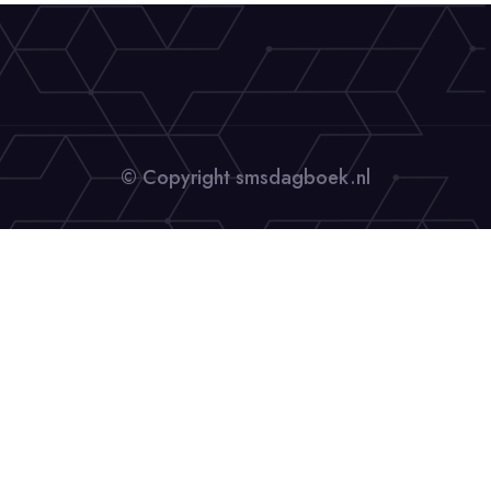
© Copyright smsdagboek.nl