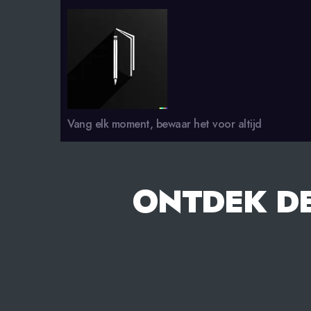
smsdagboek.nl
Vang elk moment, bewaar het voor altijd
ONTDEK D