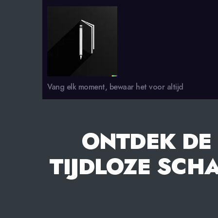
smsdagboek.nl
Vang elk moment, bewaar het voor altijd
ONTDEK DE
TIJDLOZE SCH