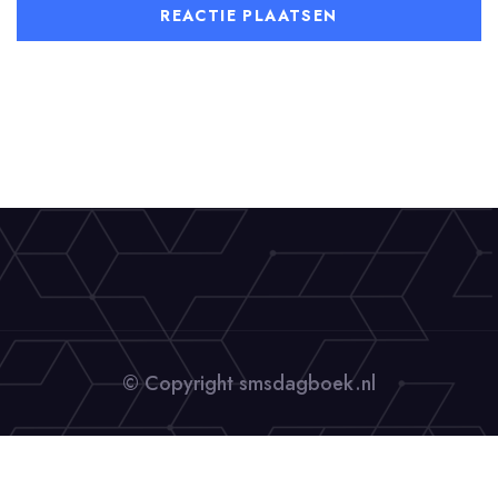
© Copyright smsdagboek.nl