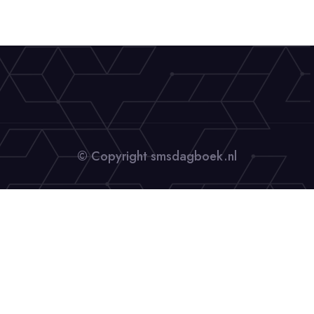
© Copyright smsdagboek.nl