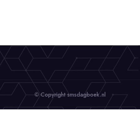
© Copyright smsdagboek.nl