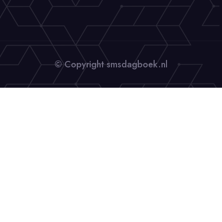
© Copyright smsdagboek.nl