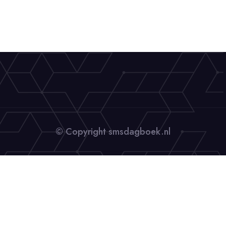
© Copyright smsdagboek.nl