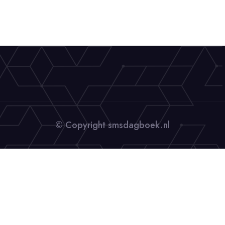
© Copyright smsdagboek.nl