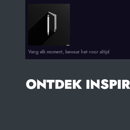
smsdagboek.nl
Vang elk moment, bewaar het voor altijd
ONTDEK INSPIR