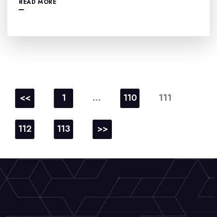
READ MORE
Berichtnavigatie
…
111
<<
1
110
112
113
>>