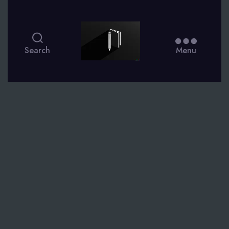
smsdagboek.nl
Search
Menu