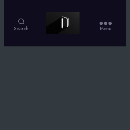
smsdagboek.nl
Search
Menu