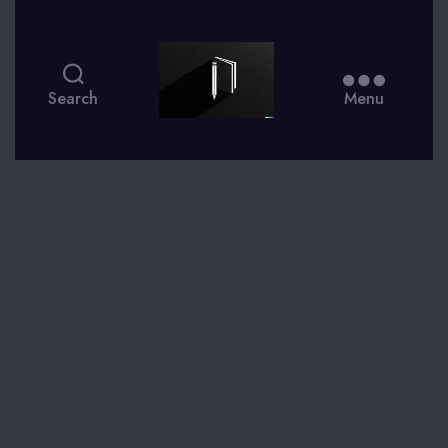
smsdagboek.nl
Search
Menu