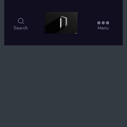
smsdagboek.nl
Search
Menu