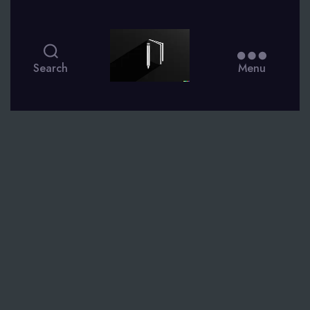
smsdagboek.nl
Search
Menu