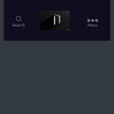
smsdagboek.nl
Search
Menu