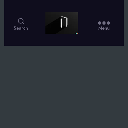
smsdagboek.nl
Search
Menu