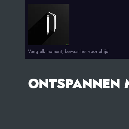
smsdagboek.nl
Vang elk moment, bewaar het voor altijd
ONTSPANNEN 